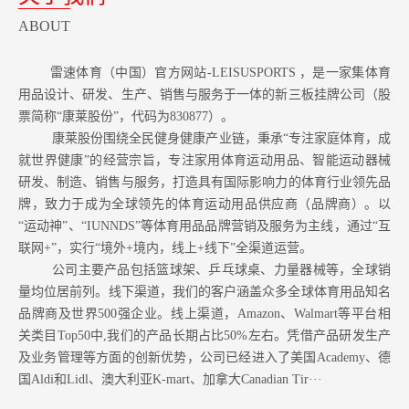
ABOUT
雷速体育（中国）官方网站-LEISUSPORTS ，是一家集体育
用品设计、研发、生产、销售与服务于一体的新三板挂牌公司（股
票简称“康莱股份”，代码为830877）。
康莱股份围绕全民健身健康产业链，秉承“专注家庭体育，成
就世界健康”的经营宗旨，专注家用体育运动用品、智能运动器械
研发、制造、销售与服务，打造具有国际影响力的体育行业领先品
牌，致力于成为全球领先的体育运动用品供应商（品牌商）。以
“运动神”、“IUNNDS”等体育用品品牌营销及服务为主线，通过“互
联网+”，实行“境外+境内，线上+线下”全渠道运营。
公司主要产品包括篮球架、乒乓球桌、力量器械等，全球销
量均位居前列。
线下渠道，我们的客户涵盖众多全球体育用品知名
品牌商及世界500强企业。
线上渠道，Amazon
、Walmart等
平台相
关类目Top50中,我们的产品长期占比50%左右。凭借产品研发生产
及业务管理等方面的创新优势，公司已经进入了美国Academy、德
国Aldi和Lidl、澳大利亚K-mart、加拿大Canadian Tir···