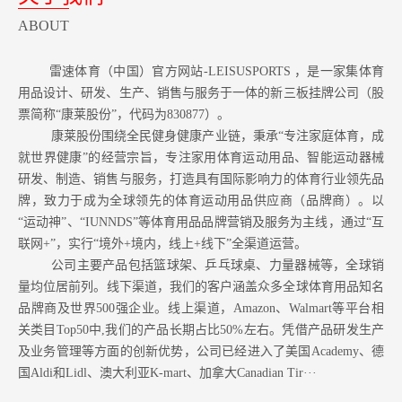
ABOUT
雷速体育（中国）官方网站-LEISUSPORTS ，是一家集体育
用品设计、研发、生产、销售与服务于一体的新三板挂牌公司（股
票简称“康莱股份”，代码为830877）。
康莱股份围绕全民健身健康产业链，秉承“专注家庭体育，成
就世界健康”的经营宗旨，专注家用体育运动用品、智能运动器械
研发、制造、销售与服务，打造具有国际影响力的体育行业领先品
牌，致力于成为全球领先的体育运动用品供应商（品牌商）。以
“运动神”、“IUNNDS”等体育用品品牌营销及服务为主线，通过“互
联网+”，实行“境外+境内，线上+线下”全渠道运营。
公司主要产品包括篮球架、乒乓球桌、力量器械等，全球销
量均位居前列。
线下渠道，我们的客户涵盖众多全球体育用品知名
品牌商及世界500强企业。
线上渠道，Amazon
、Walmart等
平台相
关类目Top50中,我们的产品长期占比50%左右。凭借产品研发生产
及业务管理等方面的创新优势，公司已经进入了美国Academy、德
国Aldi和Lidl、澳大利亚K-mart、加拿大Canadian Tir···