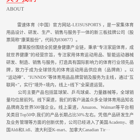
ABOUT
雷速体育（中国）官方网站-LEISUSPORTS ，是一家集体育
用品设计、研发、生产、销售与服务于一体的新三板挂牌公司（股
票简称“康莱股份”，代码为830877）。
康莱股份围绕全民健身健康产业链，秉承“专注家庭体育，成
就世界健康”的经营宗旨，专注家用体育运动用品、智能运动器械
研发、制造、销售与服务，打造具有国际影响力的体育行业领先品
牌，致力于成为全球领先的体育运动用品供应商（品牌商）。以
“运动神”、“IUNNDS”等体育用品品牌营销及服务为主线，通过“互
联网+”，实行“境外+境内，线上+线下”全渠道运营。
公司主要产品包括篮球架、乒乓球桌、力量器械等，全球销
量均位居前列。
线下渠道，我们的客户涵盖众多全球体育用品知名
品牌商及世界500强企业。
线上渠道，Amazon
、Walmart等
平台相
关类目Top50中,我们的产品长期占比50%左右。凭借产品研发生产
及业务管理等方面的创新优势，公司已经进入了美国Academy、德
国Aldi和Lidl、澳大利亚K-mart、加拿大Canadian Tir···