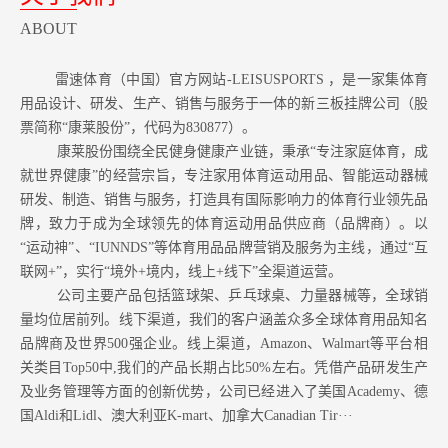
ABOUT
雷速体育（中国）官方网站-LEISUSPORTS ，是一家集体育
用品设计、研发、生产、销售与服务于一体的新三板挂牌公司（股
票简称“康莱股份”，代码为830877）。
康莱股份围绕全民健身健康产业链，秉承“专注家庭体育，成
就世界健康”的经营宗旨，专注家用体育运动用品、智能运动器械
研发、制造、销售与服务，打造具有国际影响力的体育行业领先品
牌，致力于成为全球领先的体育运动用品供应商（品牌商）。以
“运动神”、“IUNNDS”等体育用品品牌营销及服务为主线，通过“互
联网+”，实行“境外+境内，线上+线下”全渠道运营。
公司主要产品包括篮球架、乒乓球桌、力量器械等，全球销
量均位居前列。
线下渠道，我们的客户涵盖众多全球体育用品知名
品牌商及世界500强企业。
线上渠道，Amazon
、Walmart等
平台相
关类目Top50中,我们的产品长期占比50%左右。凭借产品研发生产
及业务管理等方面的创新优势，公司已经进入了美国Academy、德
国Aldi和Lidl、澳大利亚K-mart、加拿大Canadian Tir···